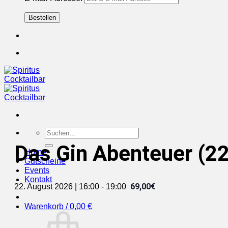
Suchen
nach:
Das Gin Abenteuer (2
Home
Gutscheine
Events
Kontakt
69,00€
22. August 2026 | 16:00
-
19:00
Warenkorb /
0,00
€