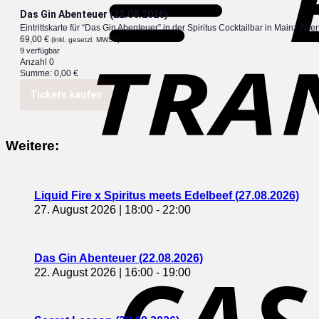
Das Gin Abenteuer (22.08.2026)
Eintrittskarte für “Das Gin Abenteuer” in der Spiritus Cocktailbar in Mainz (Wert
69,00
€
(inkl. gesetzl. MWSt.)
9
verfügbar
Anzahl
0
Summe:
0,00
€
Tickets kaufen
Weitere:
Liquid Fire x Spiritus meets Edelbeef (27.08.2026)
27. August 2026 | 18:00
-
22:00
Das Gin Abenteuer (22.08.2026)
22. August 2026 | 16:00
-
19:00