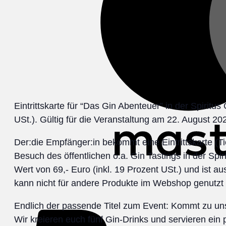
Eintrittskarte für “Das Gin Abenteuer” in der Spiritus
USt.). Gültig für die Veranstaltung am 22. August 20
Der:die Empfänger:in bekommt eine Eintrittskarte (
Besuch des öffentlichen o.a. Gin Tastings in der Spir
Wert von 69,- Euro (inkl. 19 Prozent USt.) und ist aus
kann nicht für andere Produkte im Webshop genutzt
Endlich der passende Titel zum Event: Kommt zu uns 
Wir kreieren euch fünf Gin-Drinks und servieren ein 