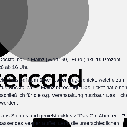
 Cocktailbar in Mainz (Wert: 69,- Euro (inkl. 19 Prozent
26 ab 16 Uhr.
Ticket) als pdf zum Downloaden zugeschickt, welche zum
itus Cocktailbar in Mainz berechtigt. Das Ticket hat eine
schließlich für die o.g. Veranstaltung nutzbar.* Das Tick
 werden.
ins Spiritus und genießt exklusiv “Das Gin Abenteuer”!
passendes Vesper-Buffet. Lernt die unterschiedlichen