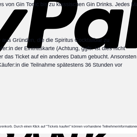
es von Gin Tonic bis zu klassischen Gin Drinks. Jedes M
aus Gründen, die die Spiritus Cocktailbar zu
:in der Eintrittskarte (Achtung, ggfs. ist dies nicht
der das Ticket auf ein anderes Datum gebucht. Ansonsten
 Käufer:in die Teilnahme spätestens 36 Stunden vor
renkorb. Durch einen Klick auf "Tickets kaufen" können vorhandene Teilnehmerinformatione