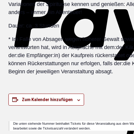
Variationen der Spirituose kennen und genießen: All
anders – immer ein Abenteuer!
Dauer: ca. 3 Stunden
* Im Falle von Absagen wegen höherer Gewalt sowie 
verantworten hat, wird in Absprache mit dem:der Käufer
der:die Empfänger:in) der Kaufpreis rückerstattet o
können Rückerstattungen nur erfolgen, falls der:die
Beginn der jeweiligen Veranstaltung absagt.
Zum Kalender hinzufügen
Die unten stehende Nummer beinhaltet Tickets für diese Veranstaltung aus dem Wa
bearbeitet sowie die Ticketsanzahl verändert werden.