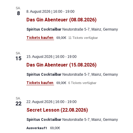
SA.
8. August 2026 | 16:00
-
19:00
8
Das Gin Abenteuer (08.08.2026)
Spiritus Cocktailbar
Neutorstraße 5-7, Mainz, Germany
Tickets kaufen
69,00€
11 Tickets verfügbar
SA.
15. August 2026 | 16:00
-
19:00
15
Das Gin Abenteuer (15.08.2026)
Spiritus Cocktailbar
Neutorstraße 5-7, Mainz, Germany
Tickets kaufen
69,00€
6 Tickets verfügbar
SA.
22. August 2026 | 16:00
-
19:00
22
Secret Lesson (22.08.2026)
Spiritus Cocktailbar
Neutorstraße 5-7, Mainz, Germany
Ausverkauft
69,00€