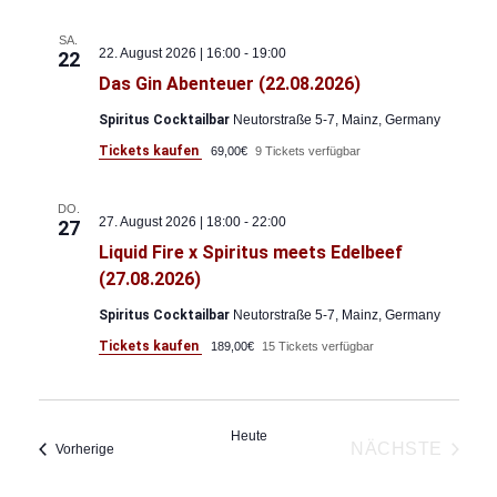
SA.
22. August 2026 | 16:00
-
19:00
22
Das Gin Abenteuer (22.08.2026)
Spiritus Cocktailbar
Neutorstraße 5-7, Mainz, Germany
Tickets kaufen
69,00€
9 Tickets verfügbar
DO.
27. August 2026 | 18:00
-
22:00
27
Liquid Fire x Spiritus meets Edelbeef
(27.08.2026)
Spiritus Cocktailbar
Neutorstraße 5-7, Mainz, Germany
Tickets kaufen
189,00€
15 Tickets verfügbar
Heute
NÄCHSTE
Veranstaltungen
Vorherige
VERANST