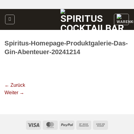
Zum
Inhalt
springen
Spiritus-Homepage-Produktgalerie-Das-
Gin-Abenteuer-20241214
←
Zurück
Weiter
→
Visa
MasterCard
PayPal
Bank
Cash
Transfer
on