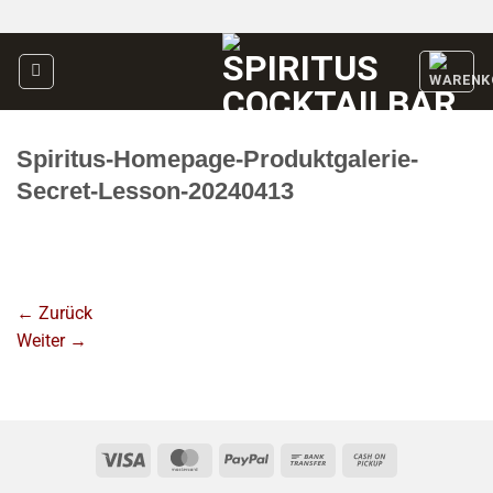
Zum
Inhalt
springen
Spiritus-Homepage-Produktgalerie-
Secret-Lesson-20240413
←
Zurück
Weiter
→
Visa
MasterCard
PayPal
Bank
Cash
Transfer
on