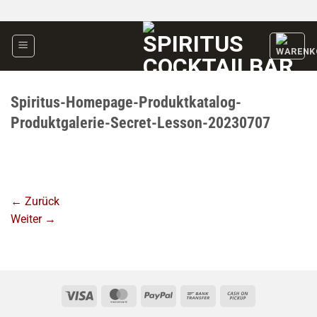
Zum
Inhalt
springen
Spiritus-Homepage-Produktkatalog-
Produktgalerie-Secret-Lesson-20230707
←
Zurück
Weiter
→
Visa
MasterCard
PayPal
Bank
Cash
Transfer
on